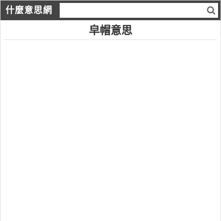
什麼意思網
皁帽意思