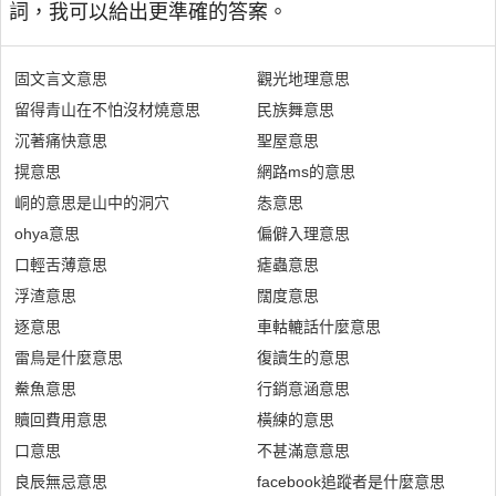
詞，我可以給出更準確的答案。
固文言文意思
觀光地理意思
留得青山在不怕沒材燒意思
民族舞意思
沉著痛快意思
聖屋意思
㨪意思
網路ms的意思
峒的意思是山中的洞穴
怣意思
ohya意思
偏僻入理意思
口輕舌薄意思
瘧蟲意思
浮渣意思
闊度意思
逐意思
車軲轆話什麼意思
雷鳥是什麼意思
復讀生的意思
鮝魚意思
行銷意涵意思
贖回費用意思
橫練的意思
口意思
不甚滿意意思
良辰無忌意思
facebook追蹤者是什麼意思