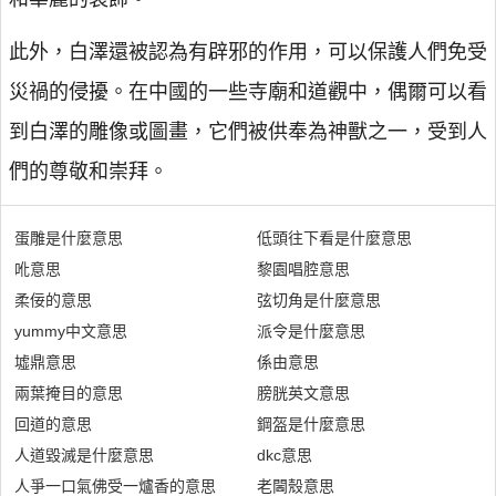
此外，白澤還被認為有辟邪的作用，可以保護人們免受
災禍的侵擾。在中國的一些寺廟和道觀中，偶爾可以看
到白澤的雕像或圖畫，它們被供奉為神獸之一，受到人
們的尊敬和崇拜。
蛋雕是什麼意思
低頭往下看是什麼意思
吪意思
黎園唱腔意思
柔佞的意思
弦切角是什麼意思
yummy中文意思
派令是什麼意思
墟鼎意思
係由意思
兩葉掩目的意思
膀胱英文意思
回道的意思
鋼盔是什麼意思
人道毀滅是什麼意思
dkc意思
人爭一口氣佛受一爐香的意思
老閪殼意思