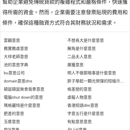
幫助企業避免傳統貸款的複雜程式和嚴格條件，快速獲
得所需的資金。然而，企業需要注意發票貼現的費用和
條件，確保這種融資方式符合其財務狀況和需求。
雲觀意思
不想長大是什麼意思
務實務虛意思
解角是什麼意思
大祥老師意思
二品夫人意思
池的意思字典
展獲意思
bu意思公司
明人不做那暗事是什麼意思
domain意思dns
胖子舉起一顆光榮彈的短槍示意悶
碩鼠碩鼠無食我黍意思
格差戀的意思
電腦shut down的意思
虛擬人物意思
瑪格麗特是什麼意思
香港短語dlm意思
肥差的意思
字意五行是什麼意思
玉漿意思
有點意思意思
쩔어意思
끝나서意思