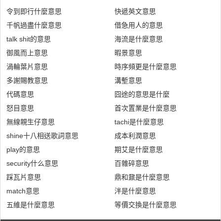
令到即行什麼意思
快遞英文意思
千帆過盡什麼意思
借急用人的意思
talk shit的意思
海流是什麼意思
御風而上意思
暇景意思
渦輪葉片意思
時序頻更是什麼意思
多謝賜教意思
溝塹意思
代碼意思
囧途的意思是什麼
怒目意思
首次置業是什麼意思
無線親生仔意思
tachi是什麼意思
shine十八相送歌詞意思
成本利潤意思
play的意思
期艾是什麼意思
security什么意思
百雜碎意思
踩瓦片意思
鼎和鼐是什麼意思
match意思
泮是什麼意思
五維是什麼意思
等價交換是什麼意思