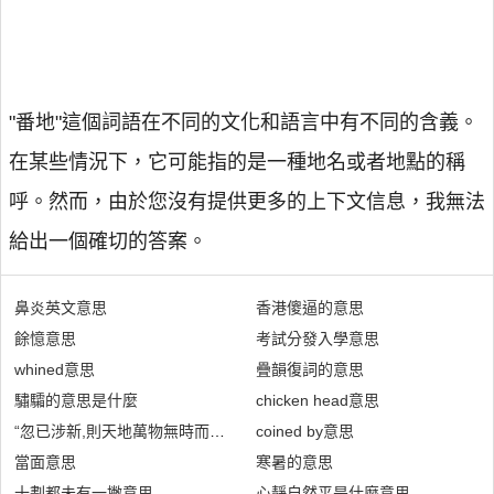
"番地"這個詞語在不同的文化和語言中有不同的含義。
在某些情況下，它可能指的是一種地名或者地點的稱
呼。然而，由於您沒有提供更多的上下文信息，我無法
給出一個確切的答案。
鼻炎英文意思
香港傻逼的意思
餘憶意思
考試分發入學意思
whined意思
疊韻復詞的意思
驌驦的意思是什麼
chicken head意思
“忽已涉新,則天地萬物無時而不移也”是什麼意思
coined by意思
當面意思
寒暑的意思
十劃都未有一撇意思
心靜自然平是什麼意思