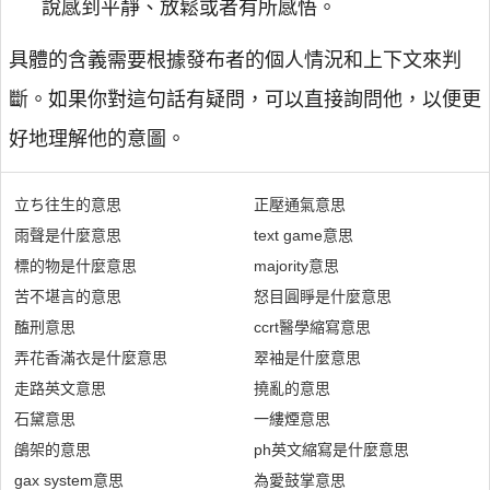
說感到平靜、放鬆或者有所感悟。
具體的含義需要根據發布者的個人情況和上下文來判
斷。如果你對這句話有疑問，可以直接詢問他，以便更
好地理解他的意圖。
立ち往生的意思
正壓通氣意思
雨聲是什麼意思
text game意思
標的物是什麼意思
majority意思
苦不堪言的意思
怒目圓睜是什麼意思
醢刑意思
ccrt醫學縮寫意思
弄花香滿衣是什麼意思
翠袖是什麼意思
走路英文意思
撓亂的意思
石黛意思
一縷煙意思
鵮架的意思
ph英文縮寫是什麼意思
gax system意思
為愛鼓掌意思