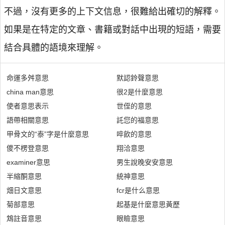
不過，沒有更多的上下文信息，很難給出確切的解釋。
如果是在特定的文章、書籍或對話中出現的短語，需要
結合具體的語境來理解。
命運多舛意思
默認鈴聲意思
china man意思
很2是什麼意思
使者意思表示
世侄的意思
語帶相關意思
託您的福意思
甲骨文的“泰”字是什麼意思
啐飲的意思
儍不楞登意思
翔洽意思
examiner意思
男生說晚安安意思
半縮酮意思
統神意思
畑日文意思
fcr是什么意思
菊部意思
起基是什麼意思黃歷
鴆註音意思
眼瞼意思