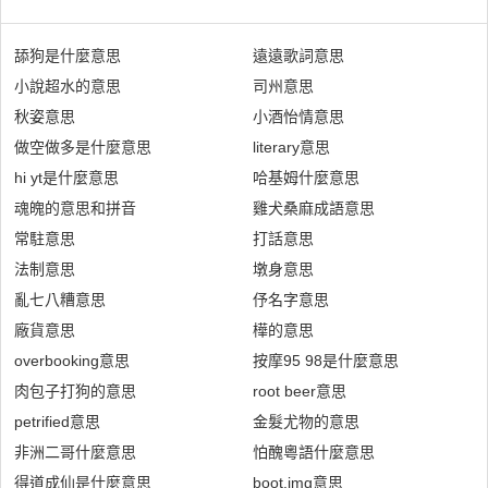
舔狗是什麼意思
遠遠歌詞意思
小說超水的意思
司州意思
秋姿意思
小酒怡情意思
做空做多是什麼意思
literary意思
hi yt是什麼意思
哈基姆什麼意思
魂魄的意思和拼音
雞犬桑麻成語意思
常駐意思
打話意思
法制意思
墩身意思
亂七八糟意思
伃名字意思
廠貨意思
樺的意思
overbooking意思
按摩95 98是什麼意思
肉包子打狗的意思
root beer意思
petrified意思
金髮尤物的意思
非洲二哥什麼意思
怕醜粵語什麼意思
得道成仙是什麼意思
boot.img意思