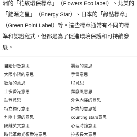
洲的「花紋環保標章」（Flowers Eco-label）、北美的
「能源之星」（Energy Star）、日本的「綠點標章」
（Green Point Label）等。這些標章通常有不同的標
準和認證程式，但都是為了促進環境保護和可持續發
展。
自貽伊咎意思
蠶繭的意思
大限小限的意思
手雷意思
數落的意思
i 2意思
士多香港意思
頹廢風意思
鉆營意思
外色內荏的意思
特立獨行意思
訐譙的意思訑
九幽十類的意思
counting stars意思
隔離英文意思
心理時鐘意思
時代革命光復香港意思
拉拔長大意思