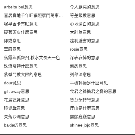
arbeite bei意思
令人厭惡的意思
喜居寶地千年旺福照家門萬事興意思
等差級數意思
咖早困卡有眠意思
心地潔白的意思
硬著頭皮什麼意思
大肚腩意思
即或意思
趨利避害的意思
華靡意思
rosie意思
落霞與孤齊飛,秋水共長天一色是什麼意思
深表哀悼的意思
珠流璧轉什麼意思
憊悉意思
紫微鬥數大限的意思
列舉法意思
dour意思
手機轉接是什麼意思
gift away意思
食君之祿擔君之憂的意思
花鳥諷詠意思
魯芬急轉彎意思
睡覺戰意思
厓山是什麼意思
失落沙洲意思
顫顫巍巍意思
baxia的意思
shinee jojo意思