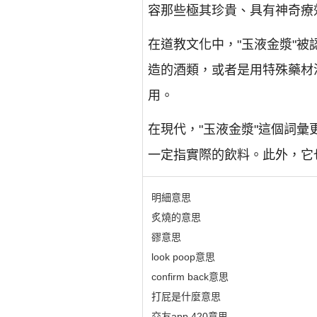
容那些極其珍貴、具有神奇療
在道教文化中，"玉液金漿"
造的酒類，或者是用特殊藥材
用。
在現代，"玉液金漿"這個詞
一定指實際的飲料。此外，它
明細意思
炙燒的意思
豂意思
look poop意思
confirm back意思
打屁是什麼意思
交友app 420意思