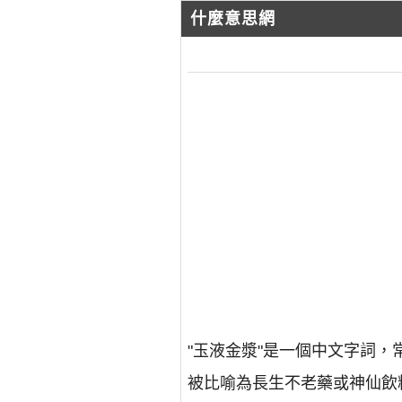
什麼意思網
"玉液金漿"是一個中文字詞
被比喻為長生不老藥或神仙飲