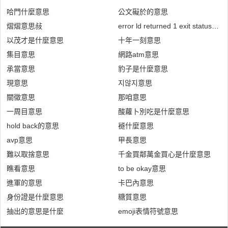
哈門什麼意思
公文礙於的意思
熠熠意思敊
error ld returned 1 exit status
以茂才是什麼意思
十年一刻意思
集目意思
網路atm意思
承當意思
豹子是什麼意思
現意思
지않지意思
關徵意思
那咱意思
一周目意思
酸蘿卜別吃是什麼意思
hold back的意思
襚什麼意思
avp意思
甲長意思
難以取捨意思
千金買鄰萬金買心是什麼意思
瞧看意思
to be okay意思
進軍的意思
卡巴內意思
身份證是什麼意思
糖質意思
抽出的意思是什麼
emoji表情符號意思