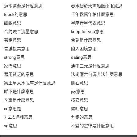
返本還源是什麼意思
春水碧於天畫船聽雨眠意思
foock的意思
千年鬆萬年柏什麼意思
齦齦意思
星座行星代表意思
合約現金流量意思
keep for you意思
著定意思
合刻是什麼意思
含淚投票意思
陷入困境意思
strong意思
dating意思
家鴿意思
連中三元是什麼意思
器用貧乏的意思
法尚應舍何況非法什麼意思
冥王星入水瓶座是什麼意思
關右意思
睇下是什麼意思
jsy意思
季軍是什麼意思
技安意思
cc意思是
傾吐意思
가고싶은데意思
九錫的意思
sg意思
不變的定律是什麼意思