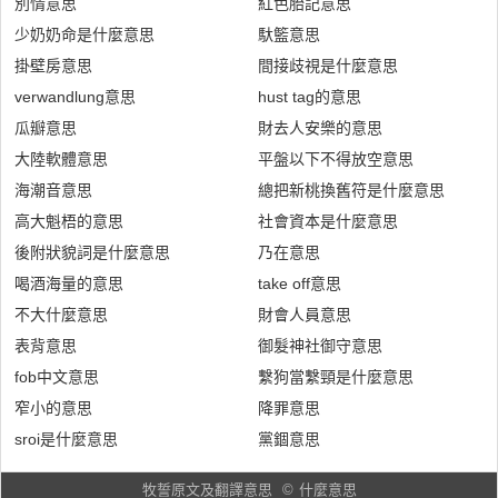
別情意思
紅色胎記意思
少奶奶命是什麼意思
馱籃意思
掛壁房意思
間接歧視是什麼意思
verwandlung意思
hust tag的意思
瓜瓣意思
財去人安樂的意思
大陸軟體意思
平盤以下不得放空意思
海潮音意思
總把新桃換舊符是什麼意思
高大魁梧的意思
社會資本是什麼意思
後附狀貌詞是什麼意思
乃在意思
喝酒海量的意思
take off意思
不大什麼意思
財會人員意思
表背意思
御髮神社御守意思
fob中文意思
繫狗當繫頸是什麼意思
窄小的意思
降罪意思
sroi是什麼意思
黨錮意思
牧誓原文及翻譯意思
©
什麼意思