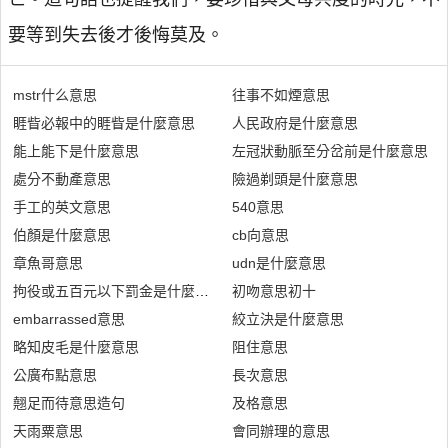
要等到失去後才後悔莫及。
mstr什么意思
往事不如煙意思
睚眥必報中的睚眥是什麼意思
人民政府是什麼意思
能上能下是什麼意思
左冠狀動脈至分岔前是什麼意思
處分不動產意思
險過剃頭是什麼意思
手工的英文意思
540意思
伯顏是什麼意思
cb向意思
章魚哥意思
udn是什麼意思
拘役或五百元以下罰金是什麼意思
初吻意思初十
embarrassed意思
絞立決是什麼意思
略知皮毛是什麼意思
阻住意思
公廣布點意思
長次意思
翹足而待意思造句
及格意思
天雨粟意思
會同辦理的意思