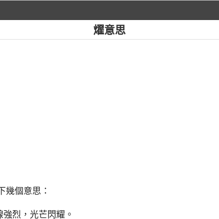
燿意思
以下幾個意思：
線強烈，光芒閃耀。