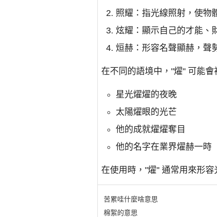
照耀：指光線照射，使物
炫耀：顯示自己的才能、
烜赫：形容名聲顯赫，聲
在不同的語境中，"燿" 可能
星光燿燿的夜晚
太陽燿眼的光芒
他的成就燿燿奪目
他的名字在業界燿赫一時
在使用時，"燿" 通常用來形
苦累哇什麼啥意思
棉絮的意思