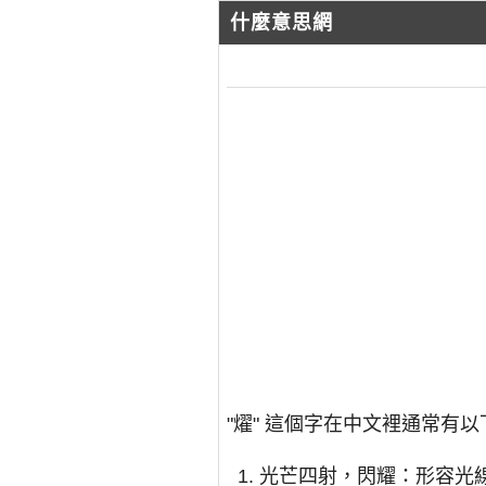
什麼意思網
"燿" 這個字在中文裡通常有
光芒四射，閃耀：形容光