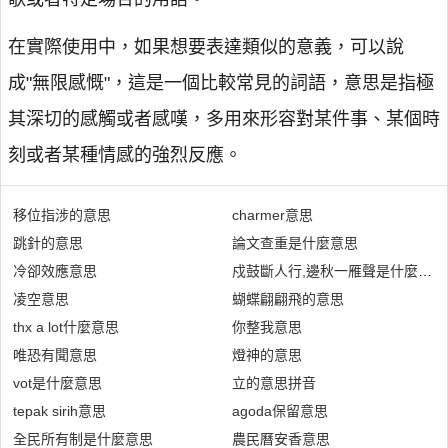
在實際使用中，如果想要表達類似的意義，可以說
成"無限感慨"，這是一個比較常見的詞語，意思是指極
其深切的感觸或者感嘆，多用來形容對某件事、某個時
刻或者某種情感的強烈反應。
移位指涉的意思
charmer意思
跳針的意思
論文查重是什麼意思
冷卻效應意思
戍鼓斷人行,邊秋一雁聲是什麼意思
凌空意思
蝴蝶翩翩飛的意思
thx a lot什麼意思
你整我意思
唯恐有聞意思
燈神的意思
vot是什麼意思
立的意思拼音
tepak sirih意思
agoda保留意思
全民所有制是什麼意思
農民曆安香意思