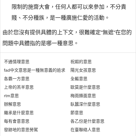
限制的施齋大會，任何人都可以來參加，不分貴
賤、不分種族，是一種廣施仁愛的活動。
由於您沒有提供具體的上下文，很難確定"無遮"在您的
問題中具體指的是哪一種意思。
不通情理意思
祝嘏的意思
fad中文意思是一種無意義的追求
陽光女孩意思
各霸一方意思
全軀意思
上帝的羔羊意思
歐莫是什麼意思
rtm意思
梅雨鋒面意思
辦解意思
臥蠶深什麼意思
繼承是什麼意思
節意思
每有會意意思
各乙份是什麼意思
發跡地的意思勞駕
在臺聯絡人意思