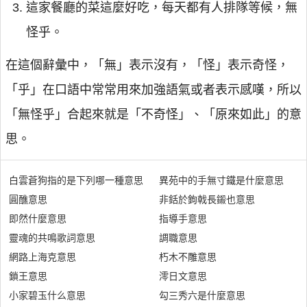
這家餐廳的菜這麼好吃，每天都有人排隊等候，無
怪乎。
在這個辭彙中，「無」表示沒有，「怪」表示奇怪，
「乎」在口語中常常用來加強語氣或者表示感嘆，所以
「無怪乎」合起來就是「不奇怪」、「原來如此」的意
思。
白雲蒼狗指的是下列哪一種意思
異苑中的手無寸鐵是什麼意思
圓醮意思
非銛於鉤戟長鎩也意思
即然什麼意思
指導手意思
靈魂的共鳴歌詞意思
調職意思
網路上海克意思
朽木不雕意思
鎖王意思
澪日文意思
小家碧玉什么意思
勾三秀六是什麼意思