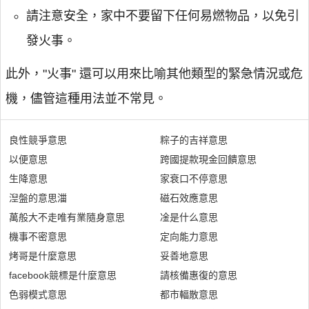
請注意安全，家中不要留下任何易燃物品，以免引
發火事。
此外，"火事" 還可以用來比喻其他類型的緊急情況或危
機，儘管這種用法並不常見。
良性競爭意思
粽子的吉祥意思
以便意思
跨國提款現金回饋意思
生降意思
家衰口不停意思
湼盤的意思湽
磁石效應意思
萬般大不走唯有業隨身意思
凎是什么意思
機事不密意思
定向能力意思
烤哥是什麼意思
妥善地意思
facebook競標是什麼意思
請核備惠復的意思
色弱模式意思
都市輻散意思