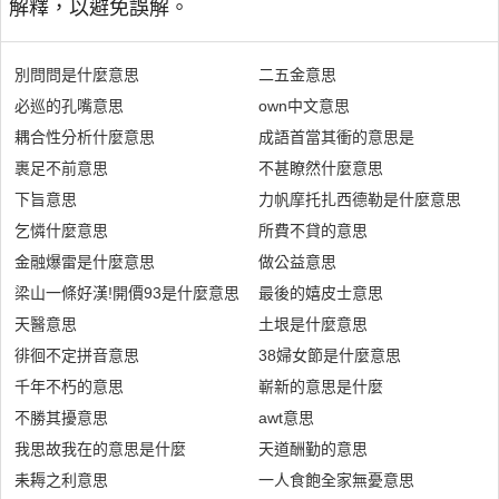
解釋，以避免誤解。
別問問是什麼意思
二五金意思
必巡的孔嘴意思
own中文意思
耦合性分析什麼意思
成語首當其衝的意思是
裹足不前意思
不甚瞭然什麼意思
下旨意思
力帆摩托扎西德勒是什麼意思
乞憐什麼意思
所費不貸的意思
金融爆雷是什麼意思
做公益意思
梁山一條好漢!開價93是什麼意思
最後的嬉皮士意思
天醫意思
土垠是什麼意思
徘徊不定拼音意思
38婦女節是什麼意思
千年不朽的意思
嶄新的意思是什麼
不勝其擾意思
awt意思
我思故我在的意思是什麼
天道酬勤的意思
耒耨之利意思
一人食飽全家無憂意思