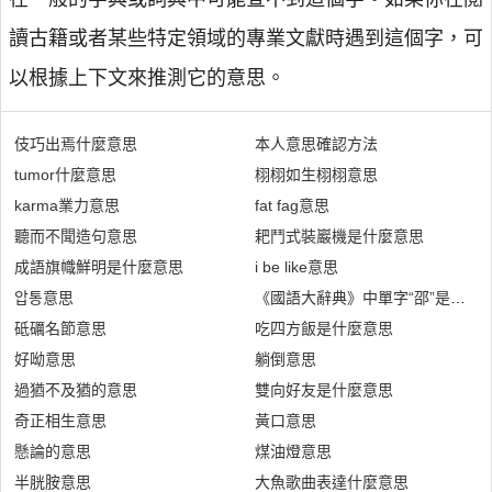
讀古籍或者某些特定領域的專業文獻時遇到這個字，可
以根據上下文來推測它的意思。
伎巧出焉什麼意思
本人意思確認方法
tumor什麼意思
栩栩如生栩栩意思
karma業力意思
fat fag意思
聽而不聞造句意思
耙鬥式裝巖機是什麼意思
成語旗幟鮮明是什麼意思
i be like意思
압통意思
《國語大辭典》中單字“邵”是什麼
砥礪名節意思
吃四方飯是什麼意思
好呦意思
躺倒意思
過猶不及猶的意思
雙向好友是什麼意思
奇正相生意思
黃口意思
懸論的意思
煤油燈意思
半胱胺意思
大魚歌曲表達什麼意思