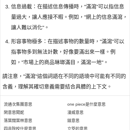
信息過載：在描述信息傳播時，"滿瀉"可以指信息
量過大，讓人應接不暇。例如，"網上的信息滿瀉，
讓人難以消化"。
形容事物極多：在描述事物的數量時，"滿瀉"可以
指事物多到無法計數，好像要滿出來一樣。例
如，"市場上的商品琳瑯滿目，滿瀉一地"。
請注意，"滿瀉"這個詞語在不同的語境中可能有不同的
含義，理解其確切意義需要結合具體的上下文。
流通次集團意思
one piece是什麼意思
閑意思閐妮
漫威意思
落葉闊葉林意思
鎡意思
四非院校什麼意思
立筊的意思