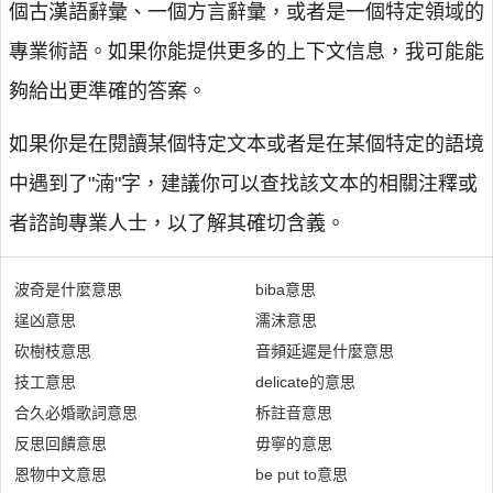
個古漢語辭彙、一個方言辭彙，或者是一個特定領域的
專業術語。如果你能提供更多的上下文信息，我可能能
夠給出更準確的答案。
如果你是在閱讀某個特定文本或者是在某個特定的語境
中遇到了"湳"字，建議你可以查找該文本的相關注釋或
者諮詢專業人士，以了解其確切含義。
波奇是什麼意思
biba意思
逞凶意思
濡沫意思
砍樹枝意思
音頻延遲是什麼意思
技工意思
delicate的意思
合久必婚歌詞意思
柝註音意思
反思回饋意思
毋寧的意思
恩物中文意思
be put to意思