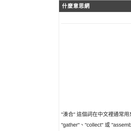
什麼意思網
"湊合" 這個詞在中文裡通
"gather"、"collect" 或 "assem