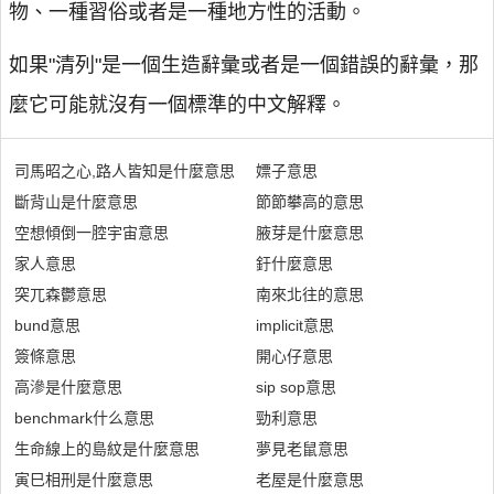
物、一種習俗或者是一種地方性的活動。
如果"清列"是一個生造辭彙或者是一個錯誤的辭彙，那
麼它可能就沒有一個標準的中文解釋。
司馬昭之心,路人皆知是什麼意思
嫖子意思
斷背山是什麼意思
節節攀高的意思
空想傾倒一腔宇宙意思
腋芽是什麼意思
家人意思
釪什麼意思
突兀森鬱意思
南來北往的意思
bund意思
implicit意思
簽條意思
開心仔意思
高滲是什麼意思
sip sop意思
benchmark什么意思
勁利意思
生命線上的島紋是什麼意思
夢見老鼠意思
寅巳相刑是什麼意思
老屋是什麼意思