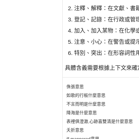
注釋、解釋：在文獻、書籍
登記、記錄：在行政或管理
加入、加入某物：在化學或
注意、小心：在警告或提示
特別、突出：在形容詞性用
具體含義需要根據上下文來確
侏張意思
如歌的行板什麼意思
不言而明是什麼意思
降海是什麼意思
表裡俱澄澈,心跡喜雙清是什麼意思
夭折意思
ill mannered意思