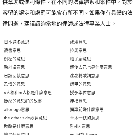
供幫助或便利條件。在不同的法律體系和案件中，對於
容留的認定和處罰可能會有所不同。如果你有具體的法
律問題，建議諮詢當地的律師或法律專業人士。
日本避冬意思
成規意思
箋書意思
拉馬意思
倒楣的意思
柚子廚意思
孰計議意思
解使去己也是什麼意思
已讀回執意思
氹氹轉歌詞意思
乙情的意思
蟒甲的意思
s人格和m人格是什麼意思
授予學位意思
陡然的意思好的故事
掩模意思
alter ego意思
摒棄前嫌什麼意思
the other side歌詞意思
草木一秋的意思
臨路是什麼意思
환헤지意思
憧是什麼意思
co ltd意思corp