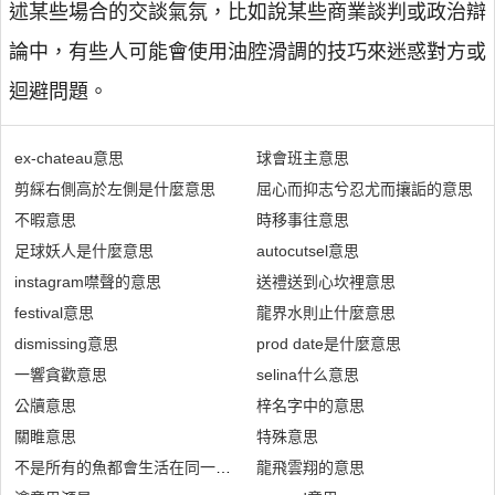
述某些場合的交談氣氛，比如說某些商業談判或政治辯
論中，有些人可能會使用油腔滑調的技巧來迷惑對方或
迴避問題。
ex-chateau意思
球會班主意思
剪綵右側高於左側是什麼意思
屈心而抑志兮忍尤而攘詬的意思
不暇意思
時移事往意思
足球妖人是什麼意思
autocutsel意思
instagram噤聲的意思
送禮送到心坎裡意思
festival意思
龍界水則止什麼意思
dismissing意思
prod date是什麼意思
一響貪歡意思
selina什么意思
公牘意思
梓名字中的意思
關睢意思
特殊意思
不是所有的魚都會生活在同一片海裡意思
龍飛雲翔的意思