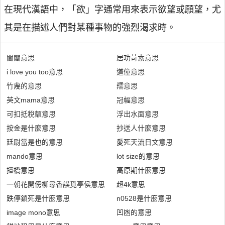
在現代漢語中，「欲」字通常用來表示欲望或願望，尤
其是在描述人們對某種事物的強烈渴求時。
閫闈意思
居功苛索意思
i love you too意思
道僮意思
竹蔑的意思
羺意思
英文mama意思
冠幅意思
可扣抵稅額意思
浮出水面意思
按金是什麼意思
抄送人什麼意思
廷尉當是也的意思
愛死天流日文意思
mando意思
lot size的意思
擡橋意思
高原期什麼意思
一朝花開傍柳尋香誤覓亭侯意思
超4k意思
跌停鎖死是什麼意思
n0528是什麼意思
image mono意思
凹凼的意思