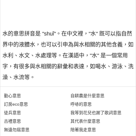
水的意思拼音是 "shuǐ"。在中文裡，"水" 既可以指自然
界中的液體水，也可以引申為與水相關的其他含義，如
水利、水文、水處理等。在漢語中，"水" 是一個常用
字，有很多與水相關的辭彙和表達，如喝水、游泳、洗
澡、水流等。
勤心意思
自耕農是什麼意思
訂房eco意思
呼哧的意思
徒兵意思
我等到花兒也謝了歌詞意思
古禮意思
其代表什麼意思
無遠勿屆意思
陪著我走意思