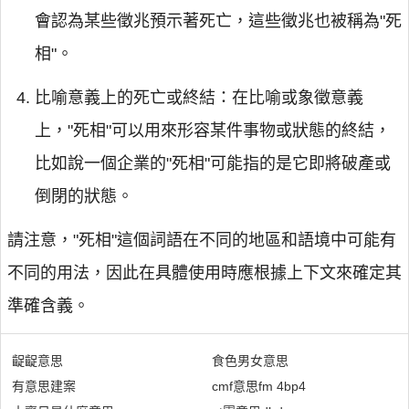
會認為某些徵兆預示著死亡，這些徵兆也被稱為"死
相"。
比喻意義上的死亡或終結：在比喻或象徵意義
上，"死相"可以用來形容某件事物或狀態的終結，
比如說一個企業的"死相"可能指的是它即將破產或
倒閉的狀態。
請注意，"死相"這個詞語在不同的地區和語境中可能有
不同的用法，因此在具體使用時應根據上下文來確定其
準確含義。
齪齪意思
食色男女意思
有意思建案
cmf意思fm 4bp4