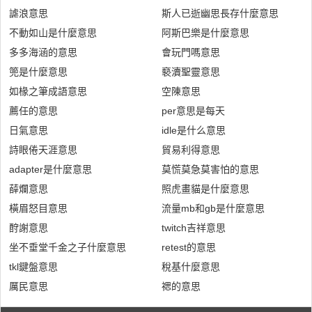
謔浪意思
斯人已逝幽思長存什麼意思
不動如山是什麼意思
阿斯巴樂是什麼意思
多多海涵的意思
會玩門嗎意思
篼是什麼意思
褻瀆聖靈意思
如椽之筆成語意思
空陳意思
薦任的意思
per意思是每天
日氣意思
idle是什么意思
詩眼倦天涯意思
貿易利得意思
adapter是什麼意思
莫慌莫急莫害怕的意思
薛爛意思
照虎畫貓是什麼意思
橫眉怒目意思
流量mb和gb是什麼意思
酧謝意思
twitch吉祥意思
坐不垂堂千金之子什麼意思
retest的意思
tkl鍵盤意思
稅基什麼意思
厲民意思
禗的意思