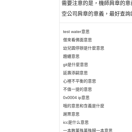
需要注意的是，機師肩章的意
空公司肩章的意義，最好查詢
test water意思
僧來看佛面意思
幼兒園停辦是什麼意思
韙纏意思
git是什麼意思
延壽添嗣意思
心裡不平衡的意思
不值一提的意思
0x0004 ip意思
哦的意思和含義是什麼
謝票意思
icc是什么意思
一本散萬殊萬殊歸一本意思