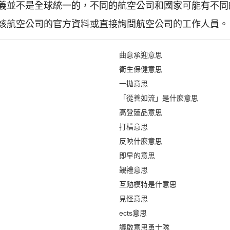
義並不是全球統一的，不同的航空公司和國家可能有不同
該航空公司的官方資料或直接詢問航空公司的工作人員。
曲意承迎意思
衛生保健意思
一拋意思
「從善如流」是什麼意思
高登蓮品意思
打橫意思
反映什麼意思
即早的意思
覲禮意思
互勉模特是什意思
見怪意思
ects意思
議啟意思勇士隊