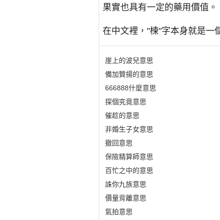
果實也具有一定的藥用價值。
在中文裡，"楝"字本身就是一
崖上的波兒意思
備加贊揚的意思
666888什麼意思
探個究竟意思
催趁的意思
非婚生子女意思
撤回意思
保險精算師意思
百忙之中的意思
誅你九族意思
價量背離意思
氣拍意思