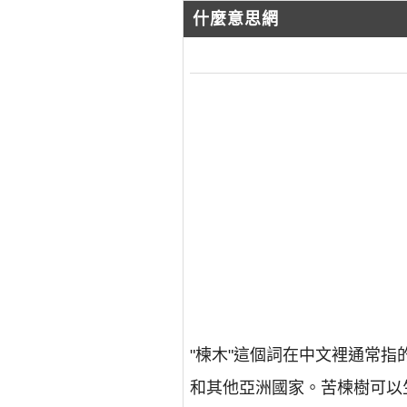
什麼意思網
"楝木"這個詞在中文裡通常指的
和其他亞洲國家。苦楝樹可以