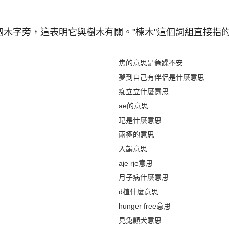
個木字旁，這表明它與樹木有關。"楝木"這個詞組直接指
焦的意思是急躁不安
夢到自己有伴侶是什麼意思
痴立立什麼意思
ae的意思
玘是什麼意思
兩極的意思
入韻意思
aje rje意思
月子病什麼意思
d楦什麼意思
hunger free意思
見兔顧犬意思