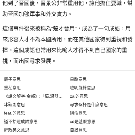
他到了晉國後，晉景公非常重用他，讓他擔任要職，幫
助晉國加強軍事和外交實力。
這個事件後來被稱為"楚才晉用"，成為了一句成語，用
來形容人才不為本國所用，而在其他國家得到重視和發
揮。這個成語也常用來比喻人才得不到自己國家的重
視，而出國尋求發展。
廈子意思
旱路意思
重茬意思
聰明能幹意思
《說文解字·金部》:「鎬,溫器。」是什麼意思
zai的意思
冰磧湖意思
尋求聖杯是什麼意思
feat.的意思
隕命意思
道不拾遺成語意思
xd是甚麼意思
解散英文意思
自敘意思