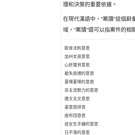
理和決策的重要依據。
在現代漢語中，"案牘"這個
域，"案牘"還可以指案件的相
歐肯法則意思
加州女孩意思
心肝寶貝意思
歇失底裡的意思
夏噗夏噗的意思
非主流勢力的意思
遺文言文意思
姿意思拼音
座布団意思
送女生手鍊的意思
日不落的意思