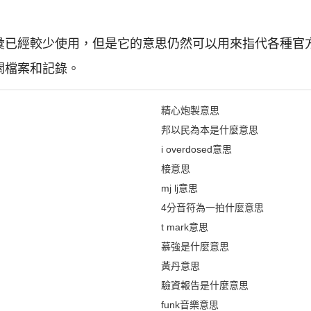
辭彙已經較少使用，但是它的意思仍然可以用來指代各種官
關檔案和記錄。
精心炮製意思
邦以民為本是什麼意思
i overdosed意思
椄意思
mj lj意思
4分音符為一拍什麼意思
t mark意思
慕強是什麼意思
黃丹意思
驗資報告是什麼意思
funk音樂意思