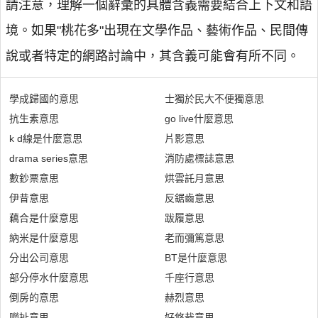
請注意，理解一個辭彙的具體含義需要結合上下文和語
境。如果"桃花多"出現在文學作品、藝術作品、民間傳
說或者特定的網路討論中，其含義可能會有所不同。
學成歸國的意思
士獨於民大不便獨意思
抗生素意思
go live什麼意思
k d線是什麼意思
片影意思
drama series意思
消防處標誌意思
數鈔票意思
烘雲託月意思
伊昔意思
反鋸齒意思
藕合是什麼意思
跋履意思
納米是什麼意思
老而彌篤意思
分出公司意思
BT是什麼意思
部分停水什麼意思
千座行意思
倒房的意思
赫烈意思
嘮扯意思
好悠哉意思