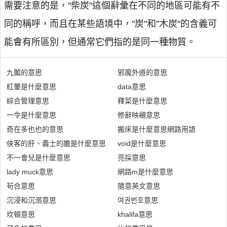
需要注意的是，"柴炭"這個辭彙在不同的地區可能有不
同的稱呼，而且在某些語境中，"炭"和"木炭"的含義可
能會有所區別，但通常它們指的是同一種物質。
九鬮的意思
邪魔外道的意思
紅暈是什麼意思
data意思
綜合管理意思
釋菜是什麼意思
一令是什麼意思
修辭映襯意思
奇在多也也的意思
搬床是什麼意思網路用語
俠客的肝、義士的膽是什麼意思
void是什麼意思
不一會兒是什麼意思
亮採意思
lady muck意思
網路m是什麼意思
苟合意思
隨意英文意思
沉浸和沉溺意思
여권번호意思
坎頓意思
khalifa意思