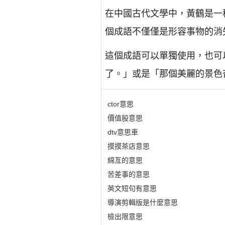
在中國古代文學中，黃鶴是一
個成語不僅僅是形容事物的消
這個成語可以單獨使用，也可
了。」或是「那個美麗的景色
ctor意思
價值股意思
dtv意思車
摸摸茶店意思
綿亙的意思
苦差事的意思
英文短句有意思
導演剪輯版是什麼意思
檢出限意思