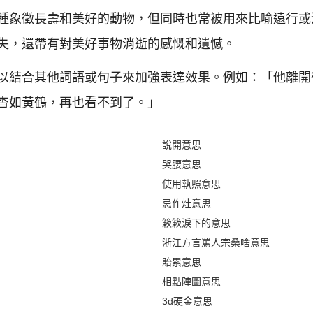
種象徵長壽和美好的動物，但同時也常被用來比喻遠行或
失，還帶有對美好事物消逝的感慨和遺憾。
以結合其他詞語或句子來加強表達效果。例如：「他離開
杳如黃鶴，再也看不到了。」
說開意思
哭腰意思
使用執照意思
忌作灶意思
簌簌淚下的意思
浙江方言罵人宗桑啥意思
貽累意思
相點陣圖意思
3d硬金意思