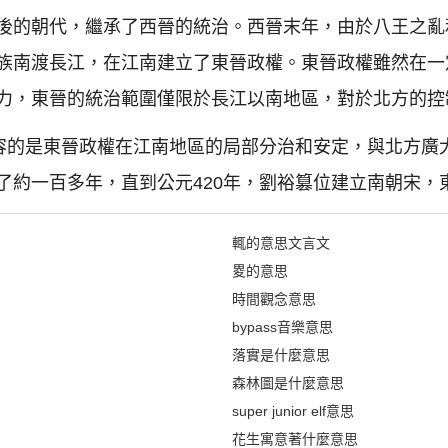
後的朝代，繼承了西晉的統治。西晉末年，由於八王之亂
族南渡長江，在江南建立了東晉政權。東晉政權雖然在一
力，東晉的統治範圍僅限於長江以南地區，對於北方的控
形容的是東晉政權在江南地區的局部分治和安定，與北方廣
了約一百多年，直到公元420年，劉裕篡位建立南朝宋，
輒的意思文言文
畟的意思
時間觀念意思
bypass音樂意思
落實是什麼意思
森林圖是什麼意思
super junior elf意思
花生寓意著什麼意思