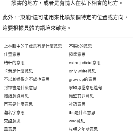
讀書的地方，或者是有情人在私下相會的地方。
此外，"東廂"還可能用來比喻某個特定的位置或方向，
這要根據具體的語境來確定。
上林賦中的子虛烏有是什麼意思
不裝b的意思
仕置意思
擡筐意思
皓軒的意思
extra judicial意思
卡黃是什麼意思
only white意思
不以其道得之不處也意思
grow up的意思
封禪書是什麼意思
寧缺毋濫意思造句
階級意識意思
懷壁其罪意思
再審是什麼意思
社恐意思
瀚名字意思
tbc是什么意思
交誼意思
wao意思
羴意思
杖朝之年啥意思