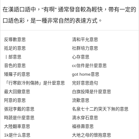
在漢語口語中，"有啊" 通常發音較為輕快，帶有一定的
口語色彩，是一種非常自然的表達方式。
反導數意思
清和平允意思
抵足的意思
社群培力意思
丨部意思
心存意思
音色的意思
cc信件是什麼意思
矮羅子的意思
got home意思
「行寒飲冷則傷肺」是什麼意思
完好意思造句
最大回撤意思
白旗投降是什麼意思
阿意的意思
流歠意思
張冠李戴的意思
名泉七十二趵突天下無的意思
時蔬是什麼意思
滴水穿石意思
大陸翻車意思
福祿壽意思
1k是什么意思
大地之母的懷抱意思