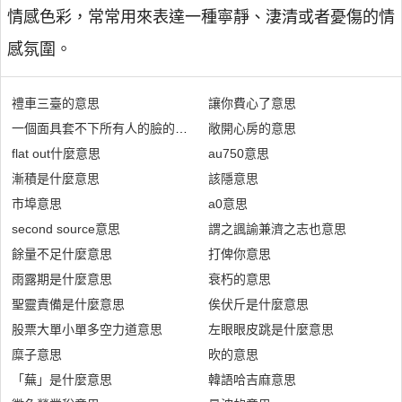
情感色彩，常常用來表達一種寧靜、淒清或者憂傷的情
感氛圍。
禮車三臺的意思
讓你費心了意思
一個面具套不下所有人的臉的意思
敞開心房的意思
flat out什麼意思
au750意思
漸積是什麼意思
該隱意思
市埠意思
a0意思
second source意思
謂之諷諭兼濟之志也意思
餘量不足什麼意思
打俾你意思
雨露期是什麼意思
衰朽的意思
聖靈責備是什麼意思
俟伏斤是什麼意思
股票大單小單多空力道意思
左眼眼皮跳是什麼意思
糜子意思
欥的意思
「蕪」是什麼意思
韓語哈吉麻意思