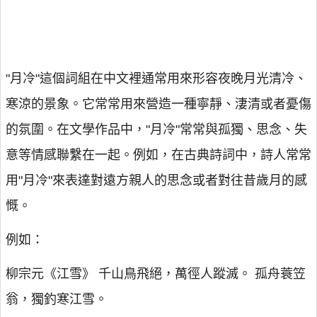
"月冷"這個詞組在中文裡通常用來形容夜晚月光清冷、
寒涼的景象。它常常用來營造一種寧靜、淒清或者憂傷
的氛圍。在文學作品中，"月冷"常常與孤獨、思念、失
意等情感聯繫在一起。例如，在古典詩詞中，詩人常常
用"月冷"來表達對遠方親人的思念或者對往昔歲月的感
慨。
例如：
柳宗元《江雪》 千山鳥飛絕，萬徑人蹤滅。 孤舟蓑笠
翁，獨釣寒江雪。