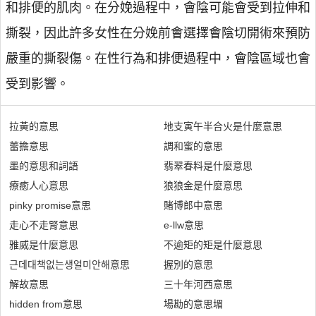
和排便的肌肉。在分娩過程中，會陰可能會受到拉伸和
撕裂，因此許多女性在分娩前會選擇會陰切開術來預防
嚴重的撕裂傷。在性行為和排便過程中，會陰區域也會
受到影響。
拉黃的意思
地支寅午半合火是什麼意思
蕾擔意思
調和蜜的意思
墨的意思和詞語
翡翠春料是什麼意思
療癒人心意思
狼狼金是什麼意思
pinky promise意思
賭博郎中意思
走心不走腎意思
e-llw意思
雅威是什麼意思
不逾矩的矩是什麼意思
근데대책없는생얼미안해意思
握別的意思
解故意思
三十年河西意思
hidden from意思
場勘的意思堳