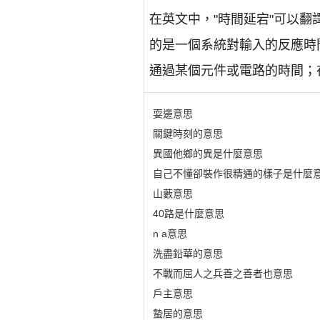
在英文中，"時間延宕"可以翻譯為 "
的是一個系統對輸入的反應時
通過某個元件或電路的時間；
耍邊意思
關鍵時刻的意思
異國他鄉的異是什麼意思
自己不懂卻裝作很精通的樣子是什麼
山藪意思
40路是什麼意思
n a意思
洗盡鉛華的意思
不戰而屈人之兵善之善者也意思
戶主意思
蟄居的意思