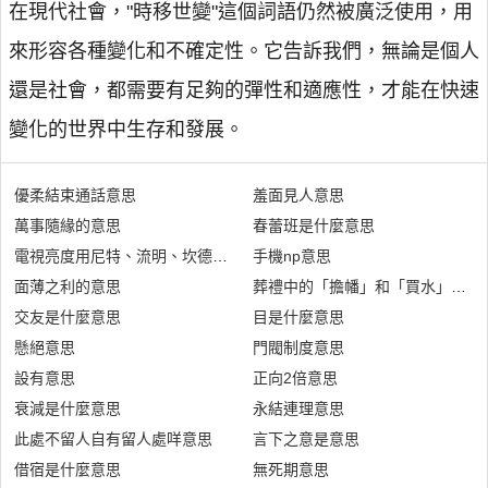
在現代社會，"時移世變"這個詞語仍然被廣泛使用，用
來形容各種變化和不確定性。它告訴我們，無論是個人
還是社會，都需要有足夠的彈性和適應性，才能在快速
變化的世界中生存和發展。
優柔結束通話意思
羞面見人意思
萬事隨緣的意思
春蕾班是什麼意思
電視亮度用尼特、流明、坎德拉是什麼意思
手機np意思
面薄之利的意思
葬禮中的「擔幡」和「買水」是什
交友是什麼意思
目是什麼意思
懸絕意思
門閥制度意思
設有意思
正向2倍意思
衰減是什麼意思
永結連理意思
此處不留人自有留人處咩意思
言下之意是意思
借宿是什麼意思
無死期意思