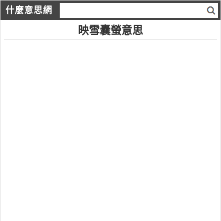
什麼意思網
映雪囊螢意思