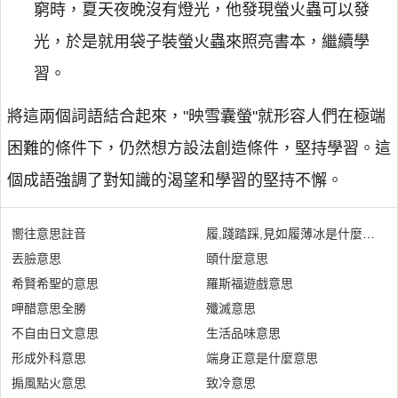
窮時，夏天夜晚沒有燈光，他發現螢火蟲可以發
光，於是就用袋子裝螢火蟲來照亮書本，繼續學
習。
將這兩個詞語結合起來，"映雪囊螢"就形容人們在極端
困難的條件下，仍然想方設法創造條件，堅持學習。這
個成語強調了對知識的渴望和學習的堅持不懈。
嚮往意思註音
履,踐踏踩,見如履薄冰是什麼意思
丟臉意思
頤什麼意思
希賢希聖的意思
羅斯福遊戲意思
呷醋意思全勝
殲滅意思
不自由日文意思
生活品味意思
形成外科意思
端身正意是什麼意思
搧風點火意思
致冷意思