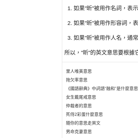
如果"昕"被用作名詞，表示「黎
如果"昕"被用作形容詞，表示
如果"昕"被用作人名，通常
所以，"昕"的英文意思要根據
里人唯美意思
拖欠率意思
《國語辭典》中詞語“融和”是什麼意思
女生戴尾戒意思
仲裁者的意思
死侍2彩蛋什麼意思
隨你的意思走英文
男命克妻意思