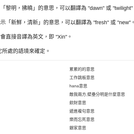
明，拂曉」的意思，可以翻譯為 "dawn" 或 "twilight
「新鮮，清新」的意思，可以翻譯為 "fresh" 或 "new"
會直接音譯為英文，即 "Xin"。
它所處的語境來確定。
累累的的意思
工作跳板意思
hana意思
敵我兩方,壁壘分明是什麼意思
歛財意思
遞進複句意思
樂而忘死意思
銀家意思