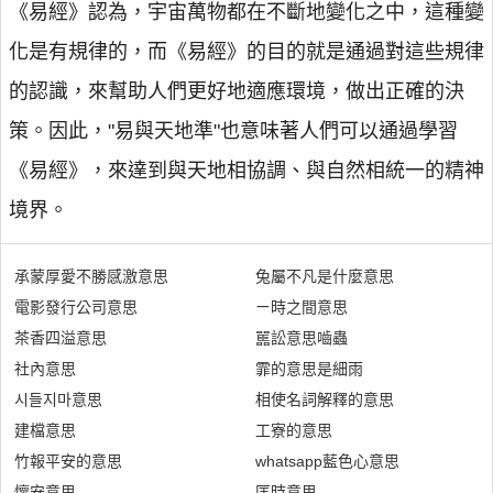
《易經》認為，宇宙萬物都在不斷地變化之中，這種變
化是有規律的，而《易經》的目的就是通過對這些規律
的認識，來幫助人們更好地適應環境，做出正確的決
策。因此，"易與天地準"也意味著人們可以通過學習
《易經》，來達到與天地相協調、與自然相統一的精神
境界。
承蒙厚愛不勝感激意思
兔屬不凡是什麼意思
電影發行公司意思
ㄧ時之間意思
茶香四溢意思
嚚訟意思嚙蟲
社內意思
霏的意思是細雨
시들지마意思
相使名詞解釋的意思
建檔意思
工寮的意思
竹報平安的意思
whatsapp藍色心意思
懷安意思
匡時意思